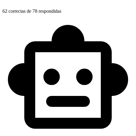
62
correctas de
78
respondidas