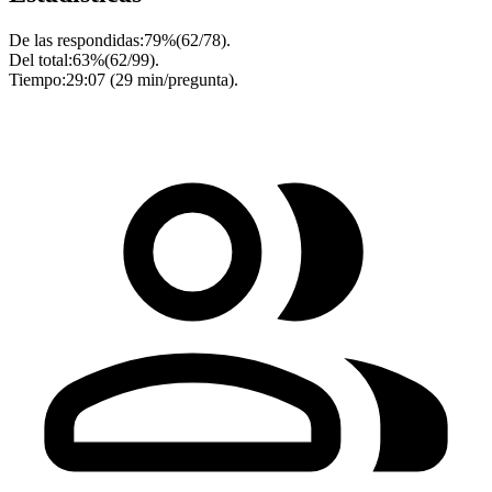
De las respondidas
:
79%
(
62
/
78
)
.
Del total
:
63%
(
62
/
99
)
.
Tiempo
:
29:07 (29 min/pregunta)
.