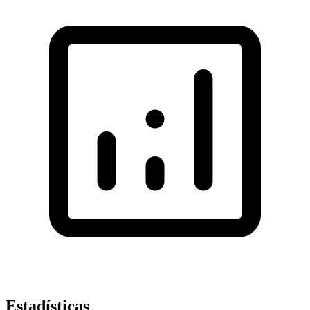
Estadísticas